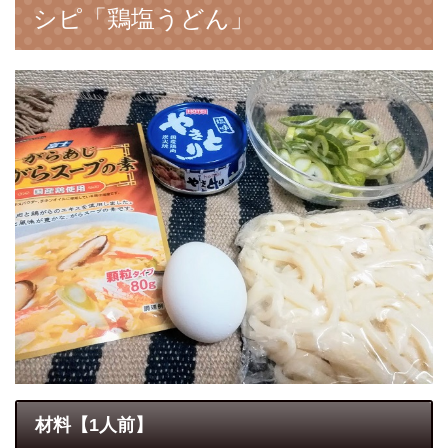
シピ「鶏塩うどん」
材料【1人前】