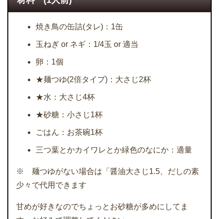
材料 (1人前)
焼き鳥の缶詰(タレ)：1缶
玉ねぎ or ネギ：1/4玉 or 適当
卵：1個
★麺つゆ(2倍タイプ)：大さじ2杯
★水：大さじ4杯
★砂糖：小さじ1杯
ごはん：お茶碗1杯
三つ葉とかカイワレとか緑色のなにか：適量
※ 麺つゆがない場合は「醤油大さじ1.5、だしの素
少々で代用できます
甘めが好きなのでちょっとお砂糖が多めにしてま