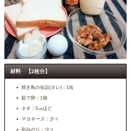
材料 【2枚分】
焼き鳥の缶詰(タレ)：1缶
茹で卵：1個
ネギ：5㎝ほど
マヨネーズ：少々
刻みのり：少々