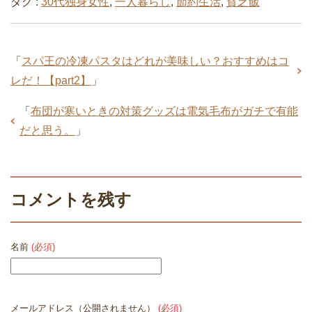
タグ :
30代独身女性
,
一人暮らし
,
節約生活
,
貧乏飯
「
スパ王の冷凍パスタはどれが美味しい？おすすめはコ
レだ！【part2】
」
「
布団が寒いときの対策グッズは電気毛布がガチで有能
だと思う。
」
コメントを残す
名前
(必須)
メールアドレス（公開されません）
(必須)