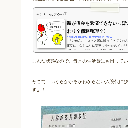
みにくいあひるの子
親が借金を返済できないっぽ
わり？債務整理？】
https://sorato01.com/syakkin_002/
「ごめん、ちょっと家に帰ってきてくれん
電話に、久しぶりに実家に帰ったのですが
だいまー♪」と帰った私を待っていたのは
ようと思うんだけど…」という内容の衝...
こんな状態なので、毎月の生活費にも困ってい
そこで、いくらかかるかわからない入院代にび
すよ！