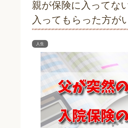
親が保険に入ってな
入ってもらった方が
人生