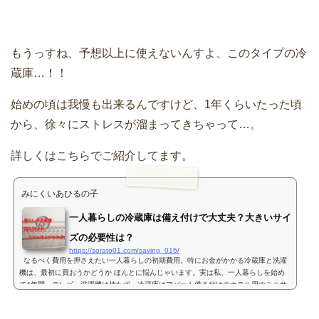
もうっすね、予想以上に使えないんすよ、このタイプの冷
蔵庫…！！
始めの頃は我慢も出来るんですけど、1年くらいたった頃
から、徐々にストレスが溜まってきちゃって…。
詳しくはこちらでご紹介してます。
みにくいあひるの子
一人暮らしの冷蔵庫は備え付けで大丈夫？大きいサイ
ズの必要性は？
https://sorato01.com/saving_016/
なるべく費用を押さえたい一人暮らしの初期費用。特にお金がかかる冷蔵庫と洗濯
機は、最初に買おうかどうか ほんとに悩んじゃいます。実は私、一人暮らしを始め
て4年間。テレビ、洗濯機は持たず、冷蔵庫はアパート備え付けのホテル用のミニサ
イズという生活を...